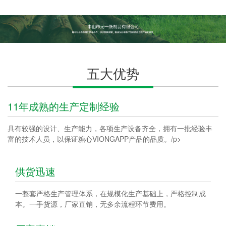
五大优势
11年成熟的生产定制经验
具有较强的设计、生产能力，各项生产设备齐全，拥有一批经验丰
富的技术人员，以保证糖心VIONGAPP产品的品质。/p>
供货迅速
一整套严格生产管理体系，在规模化生产基础上，严格控制成
本。一手货源，厂家直销，无多余流程环节费用。