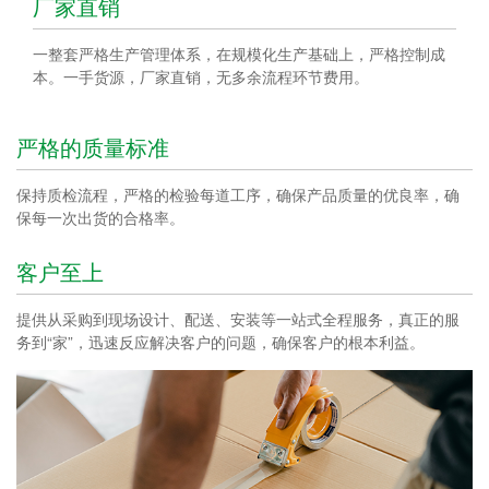
厂家直销
一整套严格生产管理体系，在规模化生产基础上，严格控制成
本。一手货源，厂家直销，无多余流程环节费用。
严格的质量标准
保持质检流程，严格的检验每道工序，确保产品质量的优良率，确
保每一次出货的合格率。
客户至上
提供从采购到现场设计、配送、安装等一站式全程服务，真正的服
务到“家”，迅速反应解决客户的问题，确保客户的根本利益。