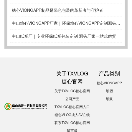
糖心VIONGAPP制品是绿色包装的革新者与守护者
中山糖心VIONGAPP厂家｜环保糖心VIONGAPP定制源头厂 适配多行业批量供货
中山纸塑厂｜专业环保纸塑包装定制 源头厂家一站式供货
关于TXVLOG
产品类别
糖心官网
糖心VIONGAPP
关于TXVLOG糖心官网
纸塑
公司产品
纸浆
TXVLOG糖心官网入口
糖心VLOG成人AV在线
联系TXVLOG糖心官网
留言板