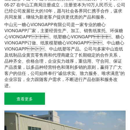
05-27 在中山工商局注册成立，注册资本为10万人民币元，公司
已经公司发展壮大的10年，愿与社会各界同仁携手合作，谋求
共同发展，继续为新老客户提供更优质的产品和服务。
中山元一糖心VIONGAPP有限公司是一家专业的糖心
VIONGAPP厂家，主要经营生产、加工、销售纸浆托、环保糖
心VIONGAPP、纸塑糖心VIONGAPP、糖心
VIONGAPP订做、纸浆模塑糖心VIONGAPP、中山糖心
VIONGAPP、中山纸塑等产品。公司与多家中山造纸
及纸制品业黄页零售商和代理商建立了长期稳定的合作关系，
品种齐全、价格合理，企业实力雄厚，重信用、守合同、保证
产品质量，以多品种经营特色和薄利多销的原则，赢得了广大
客户的信任，公司始终奉行“诚信求实、致力服务、唯求满意”的
企业宗旨，全力跟随客户需求，不断进行产品创新和服务改
进。
查看更多