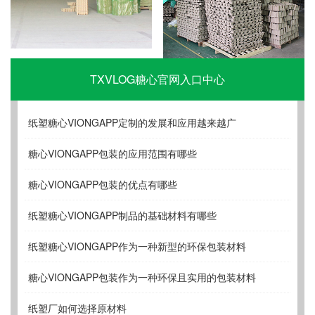
TXVLOG糖心官网入口中心
纸塑糖心VIONGAPP定制的发展和应用越来越广
糖心VIONGAPP包装的应用范围有哪些
糖心VIONGAPP包装的优点有哪些
纸塑糖心VIONGAPP制品的基础材料有哪些
纸塑糖心VIONGAPP作为一种新型的环保包装材料
糖心VIONGAPP包装作为一种环保且实用的包装材料
纸塑厂如何选择原材料