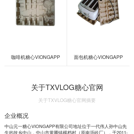
咖啡机糖心VIONGAPP
面包机糖心VIONGAPP
关于TXVLOG糖心官网
关于TXVLOG糖心官网摘要
企业概况
中山元一糖心VIONGAPP有限公司地址位于一代伟人孙中山先
生的故乡中山，中山市黄圃镇横档村（原南沥砖厂），于2011-