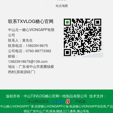
站点地图
联系TXVLOG糖心官网
中山元一糖心VIONGAPP有限
公司
联系人：黄先生
联系电话：13823918675
公司电话：0760-88773382
邮箱：
13823918675@139.com
地址：广东省中山市黄圃镇横
档村(原南沥砖厂)
版权所有：中山TXVLOG糖心官网一纸制品有限公司 技术支持：
中山网站优化
手机版
中山糖心VIONGAPP厂家,纸塑糖心VIONGAPP订做,电器糖心VIONGAPP供应商,产品
销往广东中山,广州,珠海,顺德,江门,番禺,佛山等地.