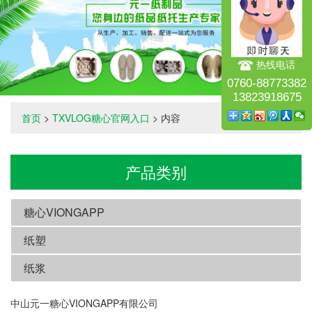
热线电话
0760-88773382
13823918675
首页
>
TXVLOG糖心官网入口
> 内容
产品类别
糖心VIONGAPP
纸塑
纸浆
中山元一糖心VIONGAPP有限公司