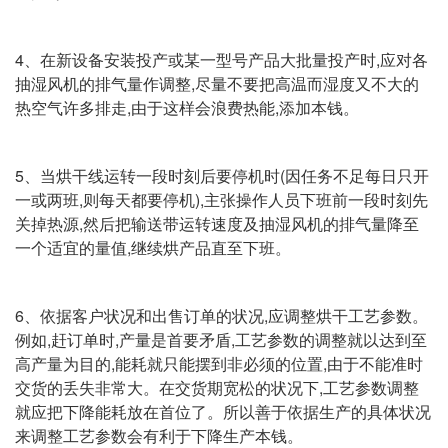
4、在新设备安装投产或某一型号产品大批量投产时,应对各
抽湿风机的排气量作调整,尽量不要把高温而湿度又不大的
热空气许多排走,由于这样会浪费热能,添加本钱。
5、当烘干线运转一段时刻后要停机时(因任务不足每日只开
一或两班,则每天都要停机),主张操作人员下班前一段时刻先
关掉热源,然后把输送带运转速度及抽湿风机的排气量降至
一个适宜的量值,继续烘产品直至下班。
6、依据客户状况和出售订单的状况,应调整烘干工艺参数。
例如,赶订单时,产量是首要矛盾,工艺参数的调整就以达到至
高产量为目的,能耗就只能摆到非必须的位置,由于不能准时
交货的丢失非常大。在交货期宽松的状况下,工艺参数调整
就应把下降能耗放在首位了。所以善于依据生产的具体状况
来调整工艺参数会有利于下降生产本钱。