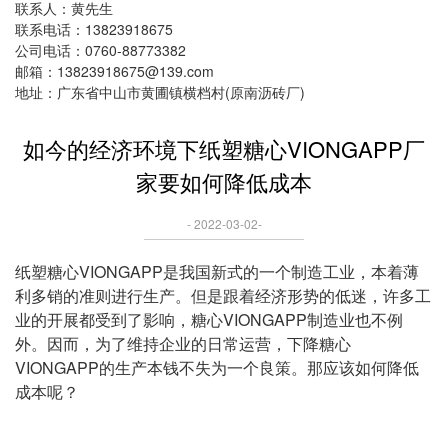
联系人：黄先生
联系电话：13823918675
公司电话：0760-88773382
邮箱：13823918675@139.com
地址：广东省中山市黄圃镇横档村(原南沥砖厂)
如今的经济环境下纸塑糖心VIONGAPP厂
家要如何降低成本
- 2022-03-02-
纸塑糖心VIONGAPP是我国新式的一个制造工业，本着薄
利多销的准则进行生产。但是跟着经济形势的低迷，许多工
业的开展都受到了影响，糖心VIONGAPP制造业也不例
外。因而，为了维持企业的日常运营，下降糖心
VIONGAPP的生产本钱不失为一个良策。那应该如何降低
成本呢？