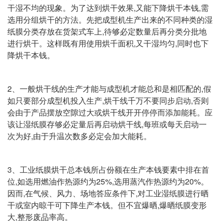
干湿不均的现象。为了达到烘干效果,又能下降烘干本钱,需
选用分组烘干的方法。先把成型机生产出来的不同种类的湿
纸膜分类存放在货架式车上,待够必定数量后再分类分批地
进行烘干。这样既有用使用烘千面积,又干湿均匀,同时也下
降烘干本钱。
2、一般烘干线的生产才能与成型机才能总和是相匹配的,假
如只要部分成型机投入生产,烘干线千万不要同步启动,否则
会由于产品摆放空隙过大或烘干线开开停停而添加能耗。应
该让湿纸膜存够必定量后再启动烘干线,每班或每天启动一
次为好,由于升温次数多必定会加大能耗。
3、工业纸膜烘干总本钱所占份额在生产本钱要素中排在首
位,如选用燃油作热源约为25%,选用蒸汽作热源约为20%。
因而,在气候、风力、场地答应条件下,对工业湿纸膜进行晒
干或室内晾干可下降生产本钱。但不宜爆晒,爆晒纸膜变形
大,整形废品率高。