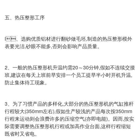
五、热压整形工序
l、选购优质铝材进行翻砂做毛坯,制造的热压整形模外
表要光洁,砂眼不能多,否则会影响产品质量。
2、一般的热压整形机升温约需20～30分钟,假如不连续交接
班,建议在每天上班前早安排一个员工提早半小时开机升温,
防止集体待工现象。
3、为了习惯产品的多样化,大部分的热压整形机的气缸推杆
行程较大(350mm左右),假如生产较浅的产品每次按350mm
行程来运动则会浪费许多的压缩空气(亦即电能)。因而,按实
际需要调整热压整形机行程或加高作业台面,这样行程缩短
既省时又省电。