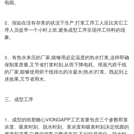
电能。
2、假如在没有存浆的状况下生产,打浆工序工人应比其它工
序人员提早一个小时上班,避免成型工序呈现停工待料的现
象。
3、有热水来历的厂家,能够用必定温度的热水打浆,这样即确
保制浆质量,又节省打浆时刻,从而下降电耗。用蒸汽烘干线
的厂家,能够使用烘干线排出的冷凝水(热水)打浆。既起到上
述效果,又节省用水。
三、成型工序
1、成型的纸塑糖心VIONGAPP工艺首要包含三个参数即浆
浓度、吸浆时刻、脱水时刻。浆浓度和吸浆时刻决定纸膜的
厚度和克重,它要依据客户要求来定,不行轻易变化。脱水时