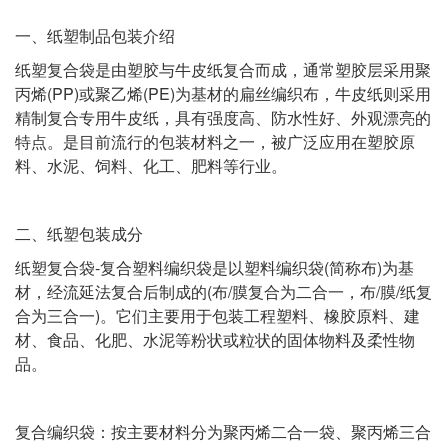
一、纸塑制品包装介绍
纸塑复合袋是由塑胶与牛皮纸复合而成，通常塑胶层采用聚
丙烯(PP)或聚乙烯(PE)为基材的扁丝编织布，牛皮纸则采用
精制复合专用牛皮纸，具有强度高、防水性好、外观漂亮的
特点。是目前流行的包装材料之一，被广泛应用在塑胶原
料、水泥、饲料、化工、肥料等行业。
二、纸塑包装成分
纸塑复合袋-复合塑料编织袋是以塑料编织袋(简称布)为基
材，经流延法复合后制成的(布/膜复合为二合一，布/膜/纸复
合为三合一)。它们主要用于包装工程塑料、橡胶原料、建
材、食品、化肥、水泥等粉状或粒状的固体物料及柔性物
品。
复合编织袋：按主要材料分为聚丙烯二合一袋、聚丙烯三合