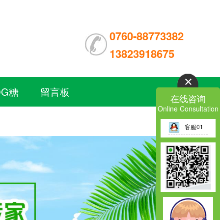
0760-88773382
13823918675
OG糖
留言板
在线咨询
Online Consultation
客服01