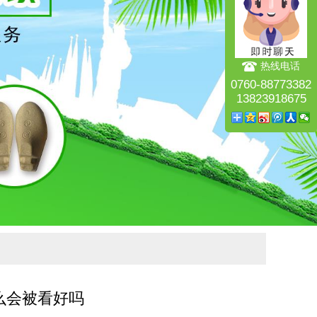
热线电话
0760-88773382
13823918675
什么会被看好吗