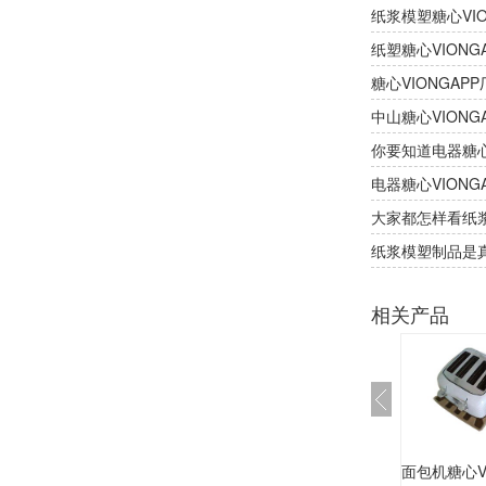
纸浆模塑糖心VI
纸塑糖心VION
糖心VIONGA
中山糖心VION
你要知道电器糖心
电器糖心VION
大家都怎样看纸浆
纸浆模塑制品是
相关产品
面包机糖心VI