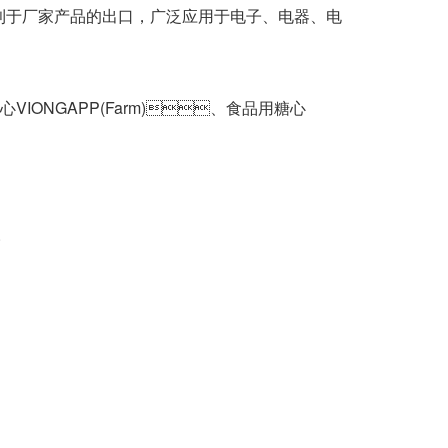
有利于厂家产品的出口，广泛应用于电子、电器、电
糖心VIONGAPP(Farm)、食品用糖心
。