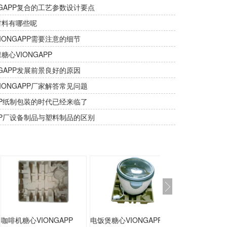
NGAPP复合的工艺参数设计要点
材料有哪些呢
IONGAPP需要注意的细节
心VIONGAPP
NGAPP发展前景良好的原因
IONGAPP厂家解答常见问题
APP纸制包装的时代已经来临了
APP厂设备制品与塑料制品的区别
咖啡机糖心VIONGAPP
电饭煲糖心VIONGAPP
面包机糖心VIO