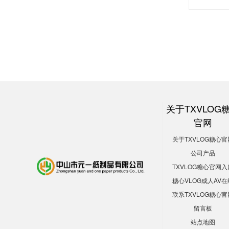
关于TXVLOG
官网
关于TXVLOG糖心官
公司产品
TXVLOG糖心官网入
糖心VLOG成人AV在
联系TXVLOG糖心官
留言板
站点地图