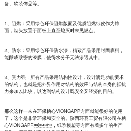
备、软装饰品等。
1、阻燃：采用绿色环保阻燃版面及优质阻燃纸皮作为饰
面，烟头放置于面板上直至熄灭时未见燃点。
2、防水：采用绿色环保防水漆，精致产品采用封固底料，
能酿成致密的漆膜，使得水分子无法渗透其中。
3、受力强：所有产品采用结构性设计，设计满足功能要求
的结构，也就是把外界作用对结构的效应与结构本身的抵抗
力来加以比较，以达到结构设计既安全又经济的目的。
那么这样一来在环保糖心VIONGAPP方面就能很好的使用
了，这个是非常环保和安全的。陕西环赛工贸有限公司在糖
心VIONGAPP，纸浆模塑等方面有着多年的生产