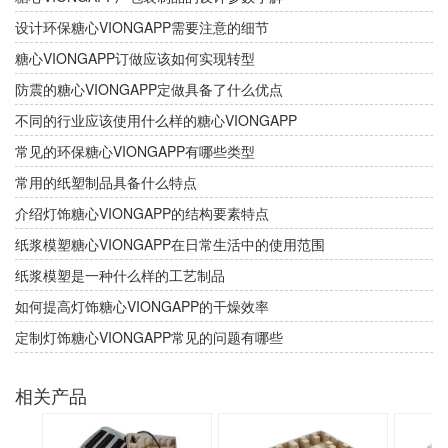
设计环保糖心VIONGAPP需要注意的细节
糖心VIONGAPP订做应该如何实现转型
防震的糖心VIONGAPP定做具备了什么优点
不同的行业应该使用什么样的糖心VIONGAPP
常见的环保糖心VIONGAPP有哪些类型
常用的纸塑制品具备什么特点
介绍灯饰糖心VIONGAPP的结构要素特点
纸浆模塑糖心VIONGAPP在日常生活中的使用范围
纸浆模塑是一种什么样的工艺制品
如何提高灯饰糖心VIONGAPP的干燥效率
定制灯饰糖心VIONGAPP常见的问题有哪些
相关产品