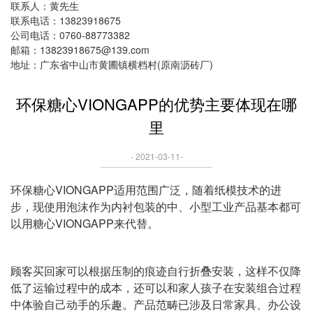
联系人：黄先生
联系电话：13823918675
公司电话：0760-88773382
邮箱：13823918675@139.com
地址：广东省中山市黄圃镇横档村(原南沥砖厂)
环保糖心VIONGAPP的优势主要体现在哪
里
- 2021-03-11-
环保糖心VIONGAPP适用范围广泛，随着纸模技术的进
步，现使用泡沫作为内衬包装的中、小型工业产品基本都可
以用糖心VIONGAPP来代替。
顾客买回家可以根据压制的痕迹自行折叠安装，这样不仅降
低了运输过程中的成本，还可以和家人孩子在安装组合过程
中体验自己动手的乐趣。产品范畴已涉及日常家具、办公设