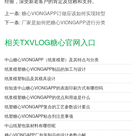
经验，深受新老客户的肯定及信赖和支持。
上一条:
糖心VIONGAPP订做应该如何实现转型
下一条:
厂家是如何把糖心VIONGAPP进行分类
相关TXVLOG糖心官网入口
中山糖心VIONGAPP（纸浆模塑）及其特点与分类
纸浆模塑糖心VIONGAPP制品的加工与设计
纸浆模塑制品及其模具设计
你知道中山糖心VIONGAPP的表面印刷方式有哪些吗
纸浆模塑糖心VIONGAPP的优点和用途是什么
纸塑糖心VIONGAPP复合的工艺参数设计要点
纸塑糖心VIONGAPP粘合剂注意事项
中山纸塑包装材料有哪些呢
糖心VIONGAPP厂包装制品的设计参数小解