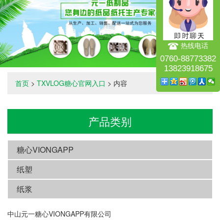
热线电话
0760-88773382
13823918675
首页
>
TXVLOG糖心官网入口
> 内容
产品类别
糖心VIONGAPP
纸塑
纸浆
中山元一糖心VIONGAPP有限公司