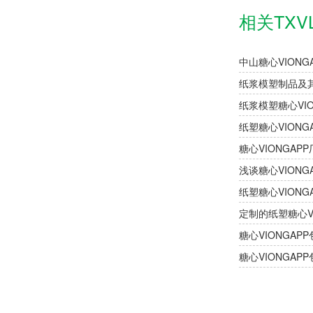
相关TX
中山糖心VION
纸浆模塑制品及
纸浆模塑糖心VI
纸塑糖心VION
糖心VIONGA
浅谈糖心VIONG
纸塑糖心VION
定制的纸塑糖心V
糖心VIONGA
糖心VIONGA