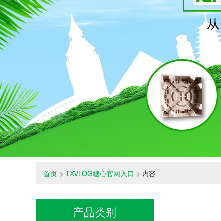
首页
>
TXVLOG糖心官网入口
> 内容
产品类别