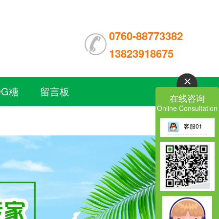
0760-88773382
13823918675
OG糖
留言板
在线咨询
Online Consultation
客服01