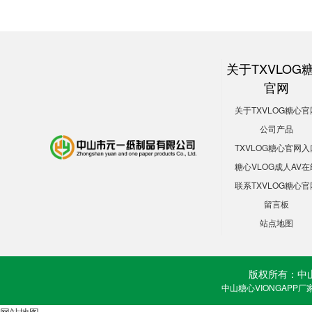
关于TXVLOG
官网
关于TXVLOG糖心官
公司产品
TXVLOG糖心官网入
糖心VLOG成人AV在
联系TXVLOG糖心官
留言板
站点地图
版权所有：
中山糖心VIONGAPP厂